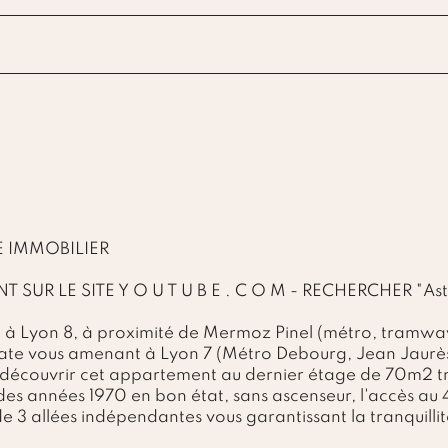
E IMMOBILIER
 SUR LE SITE Y O U T U B E . C O M - RECHERCHER "Ast
à Lyon 8, à proximité de Mermoz Pinel (métro, tramway
e vous amenant à Lyon 7 (Métro Debourg, Jean Jaurès,
couvrir cet appartement au dernier étage de 70m2 tra
es années 1970 en bon état, sans ascenseur, l'accès au 4e 
e 3 allées indépendantes vous garantissant la tranquillit