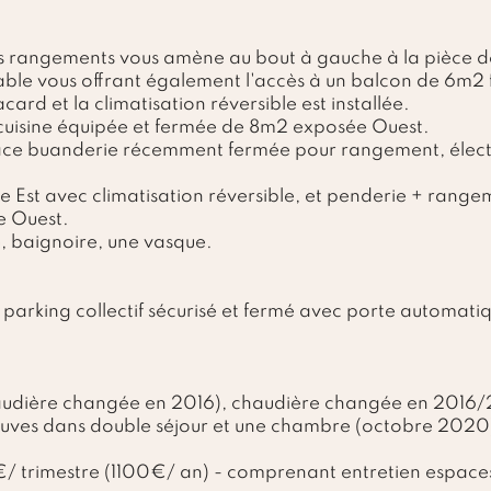
rs rangements vous amène au bout à gauche à la pièce de
le vous offrant également l'accès à un balcon de 6m2 fi
card et la climatisation réversible est installée.
 cuisine équipée et fermée de 8m2 exposée Ouest.
space buanderie récemment fermée pour rangement, éle
Est avec climatisation réversible, et penderie + range
 Ouest.
e, baignoire, une vasque.
 parking collectif sécurisé et fermé avec porte automati
audière changée en 2016), chaudière changée en 2016/
neuves dans double séjour et une chambre (octobre 2020
/ trimestre (1100€/ an) - comprenant entretien espaces