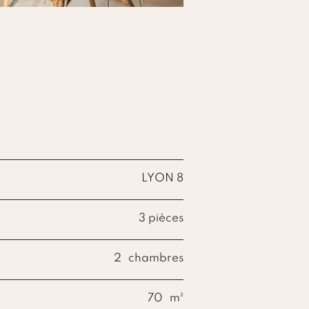
LYON 8
3 pièces
2
chambres
70
m²