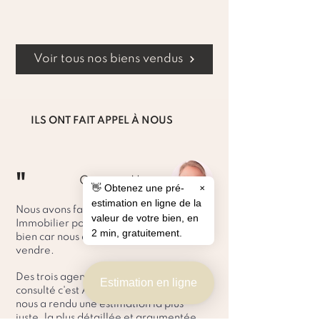
Voir tous nos biens vendus
ILS ONT FAIT APPEL À NOUS
"
Orianna Heintz
👋 Obtenez une pré-
✕
estimation en ligne de la
Nous avons fait appel à Astrine
valeur de votre bien, en
Immobilier pour une estimation de notre
2 min, gratuitement.
bien car nous avions le projet de
vendre.
Des trois agences que nous avons
Estimation en ligne
consulté c'est Astrine immobilier qui
nous a rendu une estimation la plus
juste, la plus détaillée et argumentée