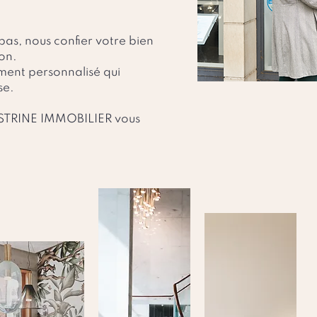
as, nous confier votre bien
ion.
ent personnalisé qui
se.
 ASTRINE IMMOBILIER vous
 vos projets immobiliers en
s indispensables à la
tion. Faites confiance à
our faire réaliser votre
ant de notre expérience.
ir plus