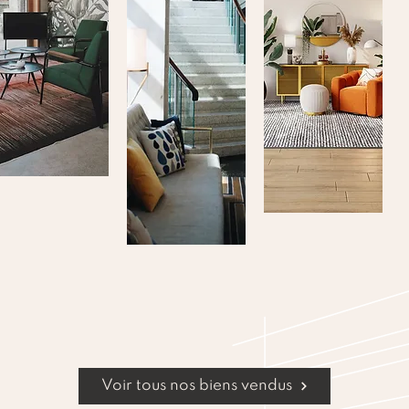
POURQUOI CHOISIR AST
L’estimation et les conseils a
Comment mettre en valeur votr
offrir une belle image
Les modes de diffusion : nos r
internet, notre agence et se
diffusions, nos photos hautes 
contribueront à l’image hau
Membre agréé de la FNAIM, n
avis clients sauront vous con
Voir tous nos biens vendus