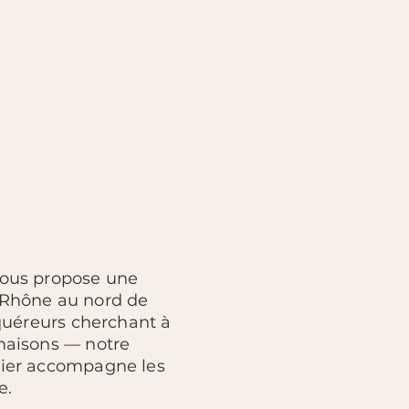
 vous propose une
 Rhône au nord de
cquéreurs cherchant à
 maisons — notre
ilier accompagne les
e.