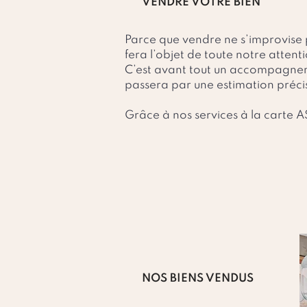
VENDRE VOTRE BIEN
Parce que vendre ne s’improvise p
fera l’objet de toute notre attent
C’est avant tout un accompagnem
passera par une estimation préci
Grâce à nos services à la carte
accompagne dans l’intégralité de
proposant l’ensemble des service
réalisation d’une parfaite transac
notre équipe, et contactez-nous p
estimation immobilière en profit
En savo
NOS BIENS VENDUS