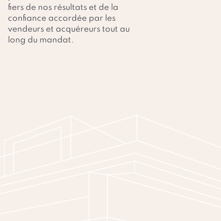
fiers de nos résultats et de la
confiance accordée par les
vendeurs et acquéreurs tout au
long du mandat.
RINE IMMOBILIER
vant, pendant et après la vente
e bien et le valoriser pour lui
éseaux sociaux, notre site
s bureaux, nos canaux de
définitions ainsi que nos vidéos
t de gamme de votre bien.
otre expertise reconnue et nos
vaincre.